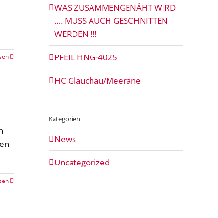
WAS ZUSAMMENGENÄHT WIRD
…. MUSS AUCH GESCHNITTEN
WERDEN !!!
PFEIL HNG-4025
sen
HC Glauchau/Meerane
Kategorien
n
News
ren
Uncategorized
sen